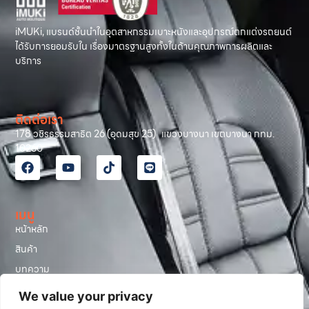
iMUKi, แบรนด์ชั้นนำในอุตสาหกรรมเบาะหนังและอุปกรณ์ตกแต่งรถยนต์
ได้รับการยอมรับใน เรื่องมาตรฐานสูงทั้งในด้านคุณภาพการผลิตและ
บริการ
ติดต่อเรา
178 วชิรธรรมสาธิต 26 (อุดมสุข 25) แขวงบางนา เขตบางนา กทม.
10260
เมนู
หน้าหลัก
สินค้า
บทความ
รีวิวลูกค้า
We value your privacy
โปรโมชั่น