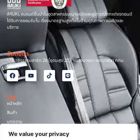
iMUKi, แบรนด์ชั้นนำในอุตสาหกรรมเบาะหนังและอุปกรณ์ตกแต่งรถยนต์
ได้รับการยอมรับใน เรื่องมาตรฐานสูงทั้งในด้านคุณภาพการผลิตและ
บริการ
ติดต่อเรา
178 วชิรธรรมสาธิต 26 (อุดมสุข 25) แขวงบางนา เขตบางนา กทม.
10260
เมนู
หน้าหลัก
สินค้า
บทความ
รีวิวลูกค้า
We value your privacy
โปรโมชั่น