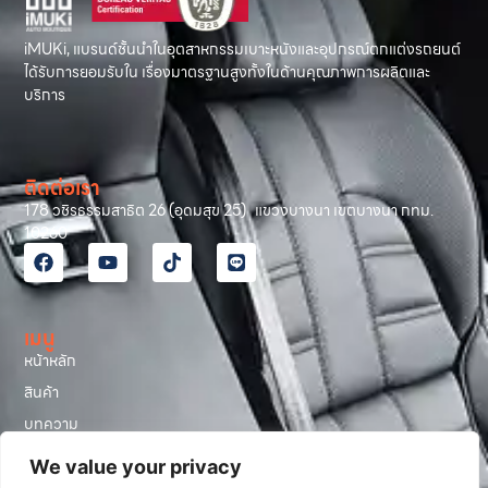
iMUKi, แบรนด์ชั้นนำในอุตสาหกรรมเบาะหนังและอุปกรณ์ตกแต่งรถยนต์
ได้รับการยอมรับใน เรื่องมาตรฐานสูงทั้งในด้านคุณภาพการผลิตและ
บริการ
ติดต่อเรา
178 วชิรธรรมสาธิต 26 (อุดมสุข 25) แขวงบางนา เขตบางนา กทม.
10260
เมนู
หน้าหลัก
สินค้า
บทความ
รีวิวลูกค้า
We value your privacy
โปรโมชั่น