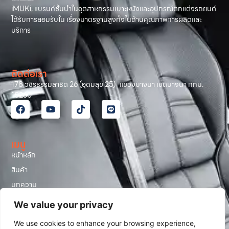
iMUKi, แบรนด์ชั้นนำในอุตสาหกรรมเบาะหนังและอุปกรณ์ตกแต่งรถยนต์
ได้รับการยอมรับใน เรื่องมาตรฐานสูงทั้งในด้านคุณภาพการผลิตและ
บริการ
ติดต่อเรา
178 วชิรธรรมสาธิต 26 (อุดมสุข 25) แขวงบางนา เขตบางนา กทม.
10260
เมนู
หน้าหลัก
สินค้า
บทความ
รีวิวลูกค้า
We value your privacy
โปรโมชั่น
We use cookies to enhance your browsing experience,
เกี่ยวกับเรา