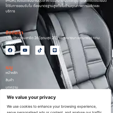
iMUKi, แบรนด์ชั้นนำในอุตสาหกรรมเบาะหนังและอุปกรณ์ตกแต่งรถยนต์
ได้รับการยอมรับใน เรื่องมาตรฐานสูงทั้งในด้านคุณภาพการผลิตและ
บริการ
ติดต่อเรา
178 วชิรธรรมสาธิต 26 (อุดมสุข 25) แขวงบางนา เขตบางนา กทม.
10260
เมนู
หน้าหลัก
สินค้า
บทความ
รีวิวลูกค้า
We value your privacy
โปรโมชั่น
We use cookies to enhance your browsing experience,
เกี่ยวกับเรา
serve personalised ads or content, and analyse our traffic.