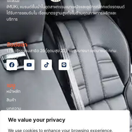
iMUKi, แบรนด์ชั้นนำในอุตสาหกรรมเบาะหนังและอุปกรณ์ตกแต่งรถยนต์
ได้รับการยอมรับใน เรื่องมาตรฐานสูงทั้งในด้านคุณภาพการผลิตและ
บริการ
ติดต่อเรา
178 วชิรธรรมสาธิต 26 (อุดมสุข 25) แขวงบางนา เขตบางนา กทม.
10260
เมนู
หน้าหลัก
สินค้า
บทความ
รีวิวลูกค้า
We value your privacy
โปรโมชั่น
We use cookies to enhance your browsing experience,