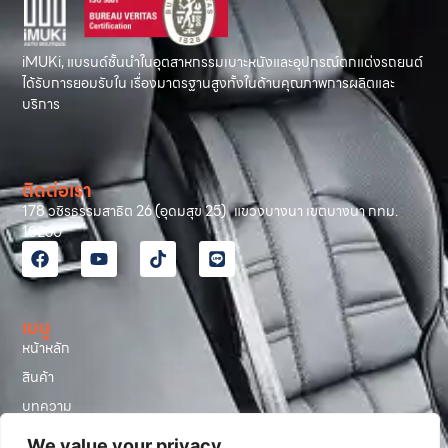
iMUKi, แบรนด์ชั้นนำในอุตสาหกรรมเบาะหนังและอุปกรณ์ตกแต่งรถยนต์
ได้รับการยอมรับใน เรื่องมาตรฐานสูงทั้งในด้านคุณภาพการผลิตและ
บริการ
ติดต่อเรา
178 วชิรธรรมสาธิต 26 (อุดมสุข 25) แขวงบางนา เขตบางนา กทม.
10260
เมนู
หน้าหลัก
สินค้า
บทความ
รีวิวลูกค้า
We value your privacy