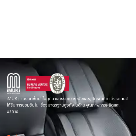
เ
ห
F
F
iMUKi, แบรนด์ชั้นนำในอุตสาหกรรมเบาะหนังและอุปกรณ์ตกแต่งรถยนต์
ได้รับการยอมรับใน เรื่องมาตรฐานสูงทั้งในด้านคุณภาพการผลิตและ
บริการ