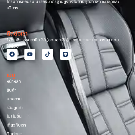
ได้รับการยอมรับใน เรื่องมาตรฐานสูงทั้งในด้านคุณภาพการผลิตและ
บริการ
ติดต่อเรา
178 วชิรธรรมสาธิต 26 (อุดมสุข 25) แขวงบางนา เขตบางนา กทม.
10260
เมนู
หน้าหลัก
สินค้า
บทความ
รีวิวลูกค้า
โปรโมชั่น
เกี่ยวกับเรา
ติดต่อเรา