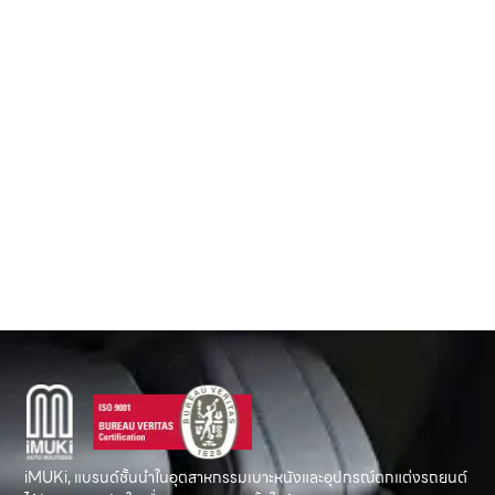
เ
ห
K
G
C
3
iMUKi, แบรนด์ชั้นนำในอุตสาหกรรมเบาะหนังและอุปกรณ์ตกแต่งรถยนต์